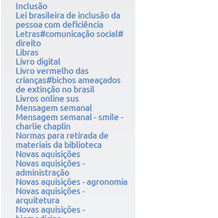
Inclusão
Lei brasileira de inclusão da
pessoa com deficiência
Letras#comunicação social#
direito
Libras
Livro digital
Livro vermelho das
crianças#bichos ameaçados
de extinção no brasil
Livros online sus
Mensagem semanal
Mensagem semanal - smile -
charlie chaplin
Normas para retirada de
materiais da biblioteca
Novas aquisições
Novas aquisições -
administração
Novas aquisições - agronomia
Novas aquisições -
arquitetura
Novas aquisições -