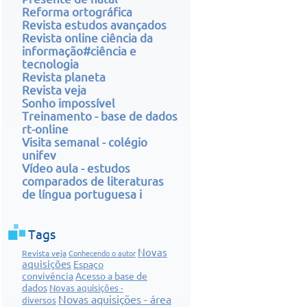
Reforma ortográfica
Revista estudos avançados
Revista online ciência da
informação#ciência e
tecnologia
Revista planeta
Revista veja
Sonho impossível
Treinamento - base de dados
rt-online
Visita semanal - colégio
unifev
Vídeo aula - estudos
comparados de literaturas
de língua portuguesa i
Tags
Novas
Revista veja
Conhecendo o autor
aquisições
Espaço
convivência
Acesso a base de
dados
Novas aquisições -
Novas aquisições - área
diversos