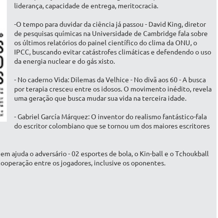
liderança, capacidade de entrega, meritocracia.
-O tempo para duvidar da ciência já passou - David King, diretor
de pesquisas químicas na Universidade de Cambridge fala sobre
os últimos relatórios do painel científico do clima da ONU, o
IPCC, buscando evitar catástrofes climáticas e defendendo o uso
da energia nuclear e do gás xisto.
- No caderno Vida: Dilemas da Velhice - No divã aos 60 - A busca
por terapia cresceu entre os idosos. O movimento inédito, revela
uma geração que busca mudar sua vida na terceira idade.
- Gabriel García Márquez: O inventor do realismo fantástico-fala
do escritor colombiano que se tornou um dos maiores escritores
 ajuda o adversário - 02 esportes de bola, o Kin-ball e o Tchoukball
cooperação entre os jogadores, inclusive os oponentes.