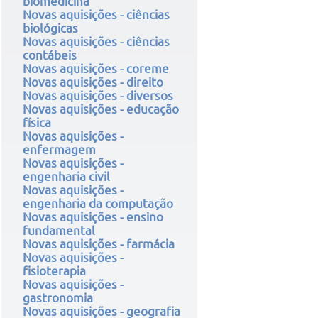
biomedicina
Novas aquisições - ciências
biológicas
Novas aquisições - ciências
contábeis
Novas aquisições - coreme
Novas aquisições - direito
Novas aquisições - diversos
Novas aquisições - educação
física
Novas aquisições -
enfermagem
Novas aquisições -
engenharia civil
Novas aquisições -
engenharia da computação
Novas aquisições - ensino
fundamental
Novas aquisições - farmácia
Novas aquisições -
fisioterapia
Novas aquisições -
gastronomia
Novas aquisições - geografia