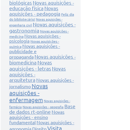
biológicas
Novas aquisições -
educação física
Novas
aquisições - pedagogia
Feliz dia
do bibliotecário!
Novas aquisições -
Novas aquisições -
engenharia civil
gastronomia
Novas aquisições -
Novas aquisições -
medicina
psicologia
Novas aquisições -
Novas aquisições -
química
publicidade e
Novas aquisições -
propaganda
Novas
biomedicina
aquisições - letras
Novas
aquisições -
arquitetura
Novas aquisições -
Novas
jornalismo
aquisições -
enfermagem
Novas aquisições -
Base
farmácia
Novas aquisições - geografia
de dados rt-online
Novas
aquisições - ensino
fundamental
Novas aquisições -
Visita
agronomia
Direito