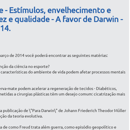
e - Estímulos, envelhecimento e
z e qualidade - A favor de Darwin -
14.
 março de 2014 você poderá encontrar as seguintes matérias:
nção da ciência no esporte?
 características do ambiente de vida podem afetar processos mentais
e erva-mate podem acelerar a regeneração de tecidos - Diabéticos,
etidas a cirurgias plásticas têm um desejo comum: cicatrização mais
 da publicação de \"Para Darwin\" de Johann Friederich Theodor Müller
ção da teoria evolutiva.
ala de como Freud trata além guerra, como episódio geopolítico e