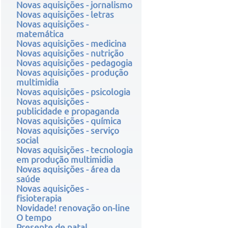
Novas aquisições - jornalismo
Novas aquisições - letras
Novas aquisições -
matemática
Novas aquisições - medicina
Novas aquisições - nutrição
Novas aquisições - pedagogia
Novas aquisições - produção
multimidia
Novas aquisições - psicologia
Novas aquisições -
publicidade e propaganda
Novas aquisições - química
Novas aquisições - serviço
social
Novas aquisições - tecnologia
em produção multimidia
Novas aquisições - área da
saúde
Novas aquisições -
fisioterapia
Novidade! renovação on-line
O tempo
Presente de natal