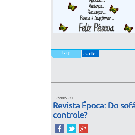
Tags
escritor
17/ABR/2014
Revista Época: Do sof
controle?