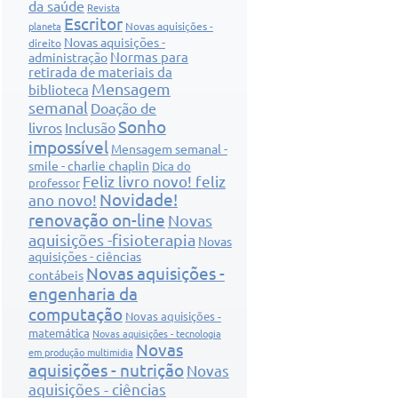
da saúde
Revista
Escritor
Novas aquisições -
planeta
Novas aquisições -
direito
Normas para
administração
retirada de materiais da
Mensagem
biblioteca
semanal
Doação de
Sonho
livros
Inclusão
impossível
Mensagem semanal -
smile - charlie chaplin
Dica do
Feliz livro novo! feliz
professor
Novidade!
ano novo!
renovação on-line
Novas
aquisições -fisioterapia
Novas
aquisições - ciências
Novas aquisições -
contábeis
engenharia da
computação
Novas aquisições -
matemática
Novas aquisições - tecnologia
Novas
em produção multimidia
aquisições - nutrição
Novas
aquisições - ciências