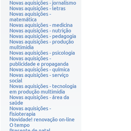
Novas aquisições - jornalismo
Novas aquisições - letras
Novas aquisições -
matemática
Novas aquisições - medicina
Novas aquisições - nutrição
Novas aquisições - pedagogia
Novas aquisições - produção
multimidia
Novas aquisições - psicologia
Novas aquisições -
publicidade e propaganda
Novas aquisições - química
Novas aquisições - serviço
social
Novas aquisições - tecnologia
em produção multimidia
Novas aquisições - área da
saúde
Novas aquisições -
fisioterapia
Novidade! renovação on-line
O tempo
Presente de natal