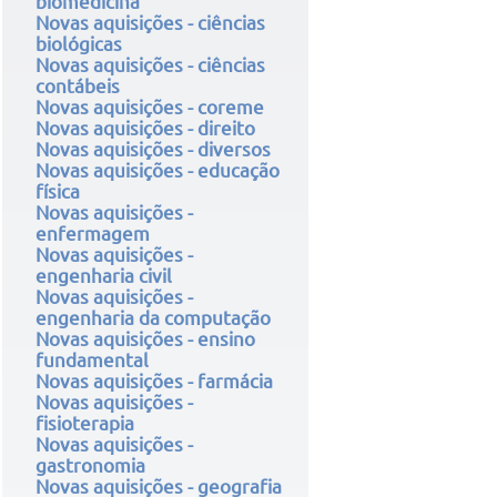
biomedicina
Novas aquisições - ciências
biológicas
Novas aquisições - ciências
contábeis
Novas aquisições - coreme
Novas aquisições - direito
Novas aquisições - diversos
Novas aquisições - educação
física
Novas aquisições -
enfermagem
Novas aquisições -
engenharia civil
Novas aquisições -
engenharia da computação
Novas aquisições - ensino
fundamental
Novas aquisições - farmácia
Novas aquisições -
fisioterapia
Novas aquisições -
gastronomia
Novas aquisições - geografia