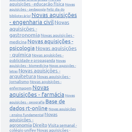
aquisições - educação física
Novas
aquisições - pedagogia
Feliz dia do
Novas aquisições
bibliotecário!
- engenharia civil
Novas
aquisições -
gastronomia
Novas aquisições -
Novas aquisições -
medicina
psicologia
Novas aquisições
- química
Novas aquisições -
publicidade e propaganda
Novas
aquisições - biomedicina
Novas aquisições -
Novas aquisições -
letras
arquitetura
Novas aquisições -
jornalismo
Novas aquisições -
Novas
enfermagem
aquisições - farmácia
Novas
Base de
aquisições - geografia
dados rt-online
Novas aquisições
Novas
- ensino fundamental
aquisições -
agronomia
Direito
Visita semanal -
colégio unifev
Novas aquisições -