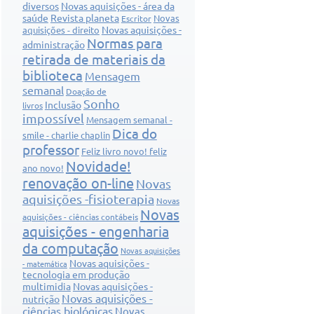
diversos
Novas aquisições - área da
saúde
Revista planeta
Novas
Escritor
Novas aquisições -
aquisições - direito
Normas para
administração
retirada de materiais da
biblioteca
Mensagem
semanal
Doação de
Sonho
Inclusão
livros
impossível
Mensagem semanal -
Dica do
smile - charlie chaplin
professor
Feliz livro novo! feliz
Novidade!
ano novo!
renovação on-line
Novas
aquisições -fisioterapia
Novas
Novas
aquisições - ciências contábeis
aquisições - engenharia
da computação
Novas aquisições
Novas aquisições -
- matemática
tecnologia em produção
multimidia
Novas aquisições -
Novas aquisições -
nutrição
ciências biológicas
Novas