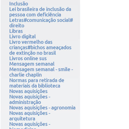
Inclusão
Lei brasileira de inclusão da
pessoa com deficiência
Letras#comunicação social#
direito
Libras
Livro digital
Livro vermelho das
crianças#bichos ameaçados
de extinção no brasil
Livros online sus
Mensagem semanal
Mensagem semanal - smile -
charlie chaplin
Normas para retirada de
materiais da biblioteca
Novas aquisições
Novas aquisições -
administração
Novas aquisições - agronomia
Novas aquisições -
arquitetura
Novas aquisições -