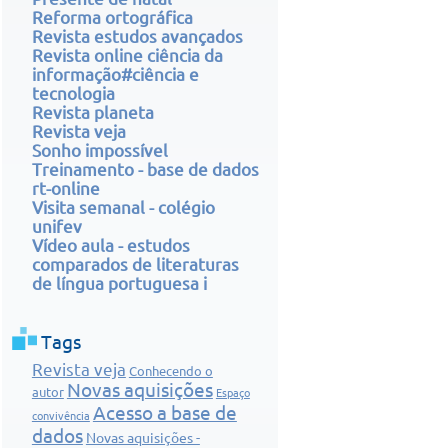
Reforma ortográfica
Revista estudos avançados
Revista online ciência da
informação#ciência e
tecnologia
Revista planeta
Revista veja
Sonho impossível
Treinamento - base de dados
rt-online
Visita semanal - colégio
unifev
Vídeo aula - estudos
comparados de literaturas
de língua portuguesa i
Tags
Revista veja
Conhecendo o
Novas aquisições
autor
Espaço
Acesso a base de
convivência
dados
Novas aquisições -