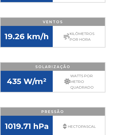
VENTOS
KILÔMETROS
19.26 km/h
POR HORA
SOLARIZAÇÃO
WATTS POR
435 W/m²
METRO
QUADRADO
PRESSÃO
1019.71 hPa
HECTOPASCAL