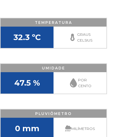
TEMPERATURA
GRAUS
32.3 ºC
CELSIUS
UMIDADE
POR
47.5 %
CENTO
PLUVIÔMETRO
0 mm
MILÍMETROS