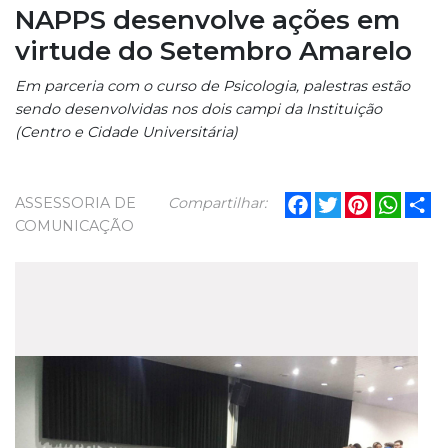
NAPPS desenvolve ações em
virtude do Setembro Amarelo
Em parceria com o curso de Psicologia, palestras estão
sendo desenvolvidas nos dois campi da Instituição
(Centro e Cidade Universitária)
Facebook
Twitter
Pinterest
What
Sh
ASSESSORIA DE
Compartilhar:
COMUNICAÇÃO