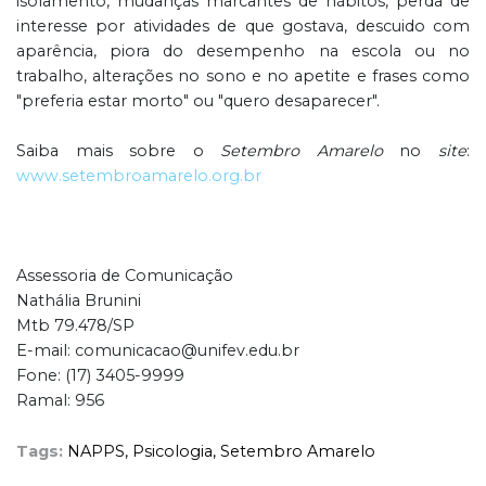
isolamento, mudanças marcantes de hábitos, perda de
interesse por atividades de que gostava, descuido com
aparência, piora do desempenho na escola ou no
trabalho, alterações no sono e no apetite e frases como
"preferia estar morto" ou "quero desaparecer".
Saiba mais sobre o
Setembro Amarelo
no
site
:
www.setembroamarelo.org.br
Assessoria de Comunicação
Nathália Brunini
Mtb 79.478/SP
E-mail: comunicacao@unifev.edu.br
Fone: (17) 3405-9999
Ramal: 956
Tags:
NAPPS,
Psicologia,
Setembro Amarelo