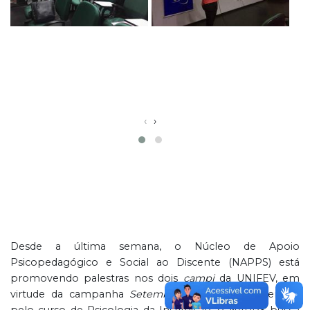
‹
›
Desde a última semana, o Núcleo de Apoio
Psicopedagógico e Social ao Discente (NAPPS) está
promovendo palestras nos dois
campi
da UNIFEV, em
virtude da campanha
Setembro Amarelo
. Coordenado
pelo curso de Psicologia da Instituição, o NAPPS busca