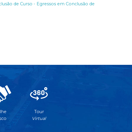
lusão de Curso - Egressos em Conclusão de
lhe
Tour
sco
Virtual