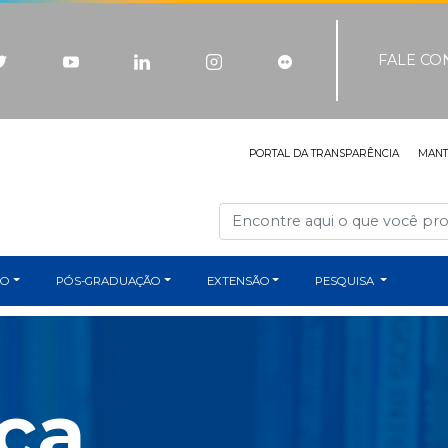
FALE C
PORTAL DA TRANSPARÊNCIA
MAN
ÃO
PÓS-GRADUAÇÃO
EXTENSÃO
PESQUISA
eca