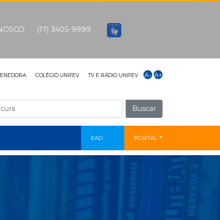
ONOSCO
(17) 3405-9999
A-
A+
TENEDORA
COLÉGIO UNIFEV
TV E RÁDIO UNIFEV
Buscar
EAD
PORTAL