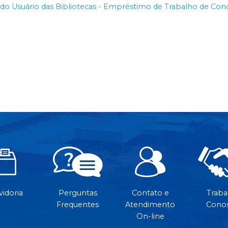
 Usuário das Bibliotecas - Empréstimo de Trabalho de Conc
idoria
Perguntas
Contato e
Traba
Frequentes
Atendimento
Cono
On-line