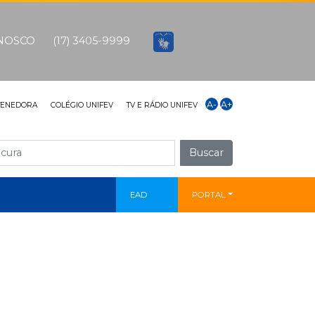
ONOSCO
(17) 3405-9999
A-
A+
TENEDORA
COLÉGIO UNIFEV
TV E RÁDIO UNIFEV
Buscar
EAD
PORTAL