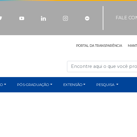
FALE C
PORTAL DA TRANSPARÊNCIA
MAN
ÃO
PÓS-GRADUAÇÃO
EXTENSÃO
PESQUISA