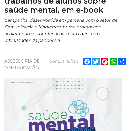
trabalhos de alunos sobre
saúde mental, em e-book
Campanha, desenvolvida em parceria com o setor de
Comunicação e Marketing, busca promover o
acolhimento e orientar ações para lidar com as
dificuldades da pandemia
Facebook
Twitter
Pinterest
What
Sh
ASSESSORIA DE
Compartilhar:
COMUNICAÇÃO