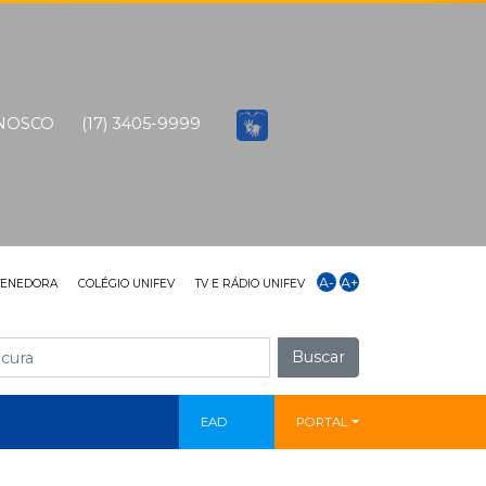
ONOSCO
(17) 3405-9999
A-
A+
TENEDORA
COLÉGIO UNIFEV
TV E RÁDIO UNIFEV
Buscar
EAD
PORTAL