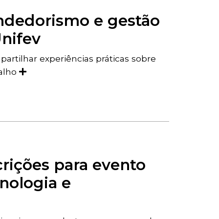
ndedorismo e gestão
nifev
artilhar experiências práticas sobre
balho
crições para evento
nologia e