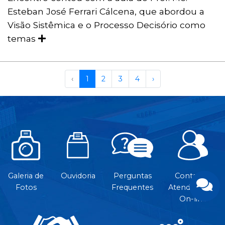
Esteban José Ferrari Cálcena, que abordou a
Visão Sistêmica e o Processo Decisório como
temas
‹
1
2
3
4
›
Galeria de
Ouvidoria
Perguntas
Contato e
Fotos
Frequentes
Atendimento
On-line