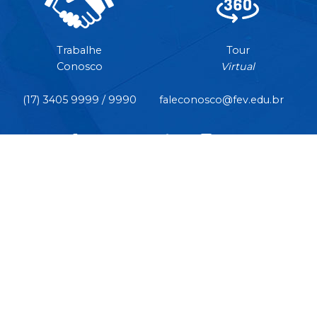
Trabalhe
Tour
Conosco
Virtual
(17) 3405 9999 / 9990
faleconosco@fev.edu.br