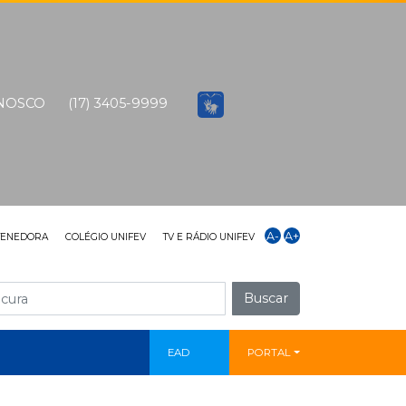
ONOSCO
(17) 3405-9999
A-
A+
TENEDORA
COLÉGIO UNIFEV
TV E RÁDIO UNIFEV
Buscar
EAD
PORTAL