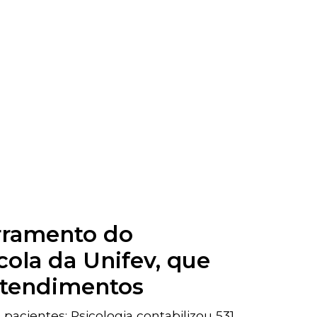
rramento do
cola da Unifev, que
atendimentos
 pacientes; Psicologia contabilizou 531