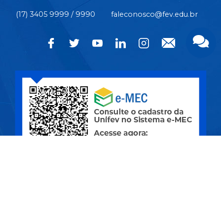
(17) 3405 9999 / 9990
faleconosco@fev.edu.br
CÂMPUS CENTRO | Rua Pernambuco, nº 4.196 - Centro -
CEP 15.500-006 - Votuporanga/SP
CIDADE UNIVERSITÁRIA | Av. Nasser Marão, nº 3.069 -
Pq. Industrial I - CEP 15.503-005 - Votuporanga/SP