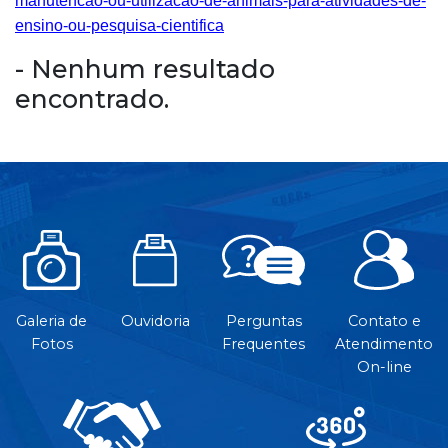
manutencao-ou-utilizacao-de-animais-para-atividades-de-
ensino-ou-pesquisa-cientifica
- Nenhum resultado
encontrado.
Galeria de
Ouvidoria
Perguntas
Contato e
Fotos
Frequentes
Atendimento
On-line