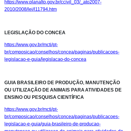
https://www.planalto.gov.br/ccivil_03/_ato2007-
2010/2008/lei/l11794.htm
LEGISLAÇÃO DO CONCEA
https://www.gov.br/mcti/pt-
br/composicao/conselhos/concea/paginas/publicacoes-
legislacao-e-guia/legislacao-do-concea
GUIA BRASILEIRO DE PRODUÇÃO, MANUTENÇÃO
OU UTILIZAÇÃO DE ANIMAIS PARA ATIVIDADES DE
ENSINO OU PESQUISA CIENTÍFICA
https://www.gov.br/mcti/pt-
br/composicao/conselhos/concea/paginas/publicacoes-
legislacao-e-guia/guia-brasileiro-de-producao-