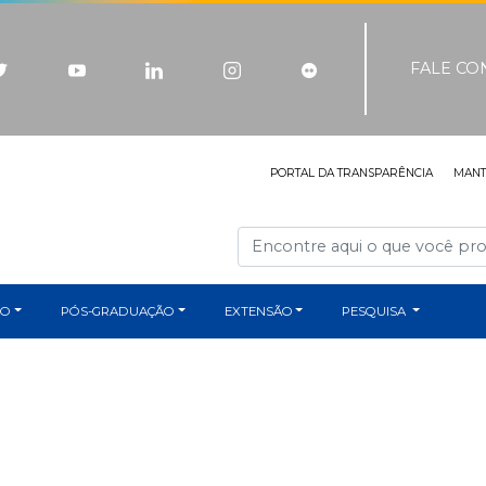
FALE C
PORTAL DA TRANSPARÊNCIA
MAN
ÃO
PÓS-GRADUAÇÃO
EXTENSÃO
PESQUISA