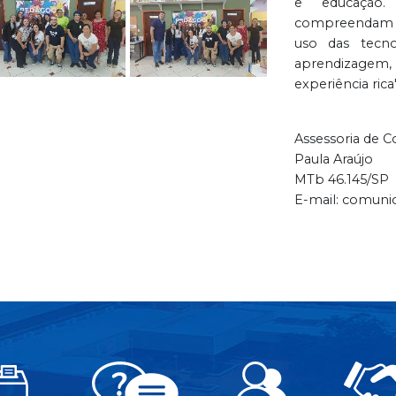
e educação.
compreendam o
uso das tecno
aprendizagem,
experiência rica"
Assessoria de 
Paula Araújo
MTb 46.145/SP
E-mail: comuni