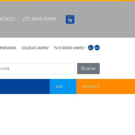
ONOSCO
(17) 3405-9999
A-
A+
TENEDORA
COLÉGIO UNIFEV
TV E RÁDIO UNIFEV
Buscar
EAD
PORTAL