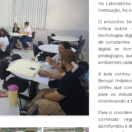
no Laboratóri
Instituição, fo
O encontro te
crítica sobre
tecnologias dig
de constantes
digital se to
pedagogos, qu
ambientes cada
Próxima
A aula contou
Bençal Indalé
Unifev, que con
para os estuda
incentivando a 
Para o coorden
conteúdo reg
aprofundou a dis