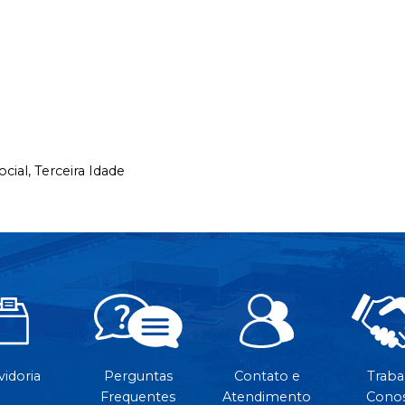
ocial,
Terceira Idade
idoria
Perguntas
Contato e
Traba
Frequentes
Atendimento
Cono