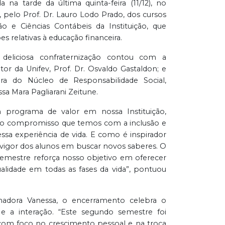
da na tarde da última quinta-feira (11/12), no
pelo Prof. Dr. Lauro Lodo Prado, dos cursos
ão e Ciências Contábeis da Instituição, que
s relativas à educação financeira.
 deliciosa confraternização contou com a
tor da Unifev, Prof. Dr. Osvaldo Gastaldon; e
ra do Núcleo de Responsabilidade Social,
ssa Mara Pagliarani Zeitune.
m programa de valor em nossa Instituição,
 o compromisso que temos com a inclusão e
essa experiência de vida. E como é inspirador
vigor dos alunos em buscar novos saberes. O
semestre reforça nosso objetivo em oferecer
alidade em todas as fases da vida”, pontuou
nadora Vanessa, o encerramento celebra o
e a interação. “Este segundo semestre foi
 com foco no crescimento pessoal e na troca