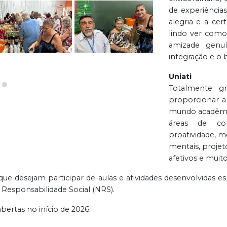
de experiência
alegria e a cer
lindo ver como
amizade genu
integração e o 
Uniati
Totalmente g
proporcionar a
mundo acadêmico
áreas de co
proatividade, m
mentais, projeto
afetivos e muito
 desejam participar de aulas e atividades desenvolvidas esp
 Responsabilidade Social (NRS).
abertas no início de 2026.