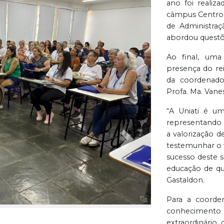
ano foi realiza
câmpus Centro, 
de Administraç
abordou questõe
Ao final, uma
presença do rei
da coordenado
Profa. Ma. Vane
“A Uniati é u
representando
a valorização d
Próxima
testemunhar o 
sucesso deste 
educação de qu
Gastaldon.
Para a coorde
conhecimento 
extraordinário,