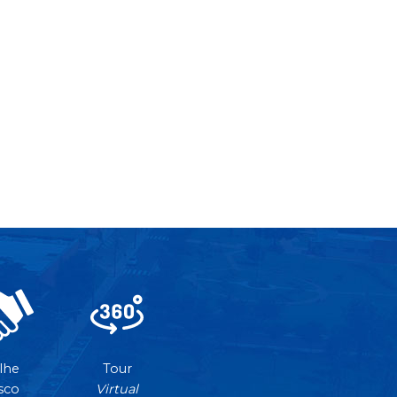
lhe
Tour
sco
Virtual