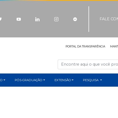
FALE C
PORTAL DA TRANSPARÊNCIA
MAN
ÃO
PÓS-GRADUAÇÃO
EXTENSÃO
PESQUISA