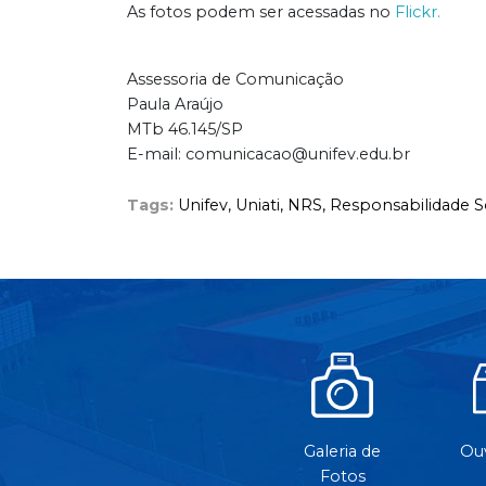
As fotos podem ser acessadas no
Flickr.
Assessoria de Comunicação
Paula Araújo
MTb 46.145/SP
E-mail: comunicacao@unifev.edu.br
Tags:
Unifev,
Uniati,
NRS,
Responsabilidade S
Galeria de
Ouv
Fotos