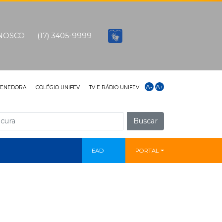
ONOSCO
(17) 3405-9999
A-
A+
TENEDORA
COLÉGIO UNIFEV
TV E RÁDIO UNIFEV
Buscar
EAD
PORTAL