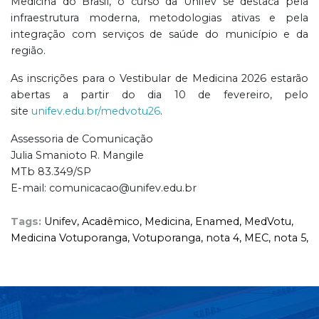
Medicina do Brasil, o curso da Unifev se destaca pela
infraestrutura moderna, metodologias ativas e pela
integração com serviços de saúde do município e da
região.
As inscrições para o Vestibular de Medicina 2026 estarão
abertas a partir do dia 10 de fevereiro, pelo
site
unifev.edu.br/medvotu26
.
Assessoria de Comunicação
Julia Smanioto R. Mangile
MTb 83.349/SP
E-mail: comunicacao@unifev.edu.br
Tags:
Unifev,
Acadêmico,
Medicina,
Enamed,
MedVotu,
Medicina Votuporanga,
Votuporanga,
nota 4,
MEC,
nota 5,