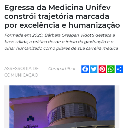
Egressa da Medicina Unifev
constrói trajetória marcada
por excelência e humanização
Formada em 2020, Bárbara Grespan Vidotti destaca a
base sólida, a prática desde o início da graduação e o
olhar humanizado como pilares de sua carreira médica
Facebook
Twitter
Pinterest
What
Sh
ASSESSORIA DE
Compartilhar:
COMUNICAÇÃO