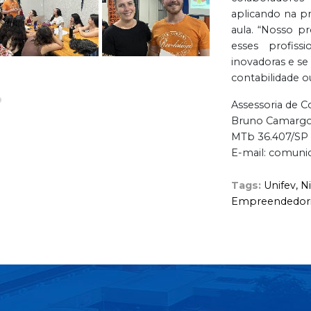
aplicando na pr
aula. “Nosso p
esses profiss
inovadoras e se
contabilidade o
Assessoria de 
Bruno Camarg
MTb 36.407/SP
E-mail: comuni
Tags:
Unifev,
Ni
Empreendedor