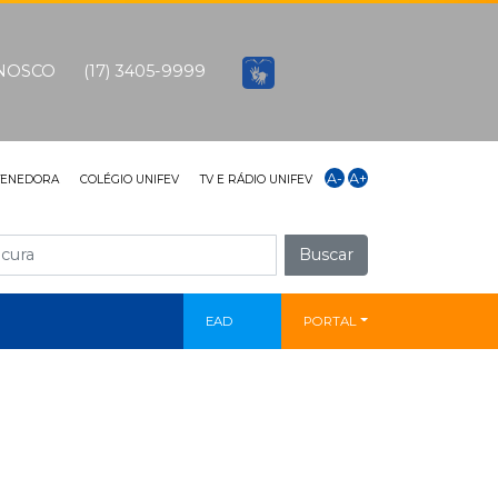
ONOSCO
(17) 3405-9999
A-
A+
TENEDORA
COLÉGIO UNIFEV
TV E RÁDIO UNIFEV
Buscar
EAD
PORTAL