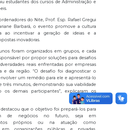
niu estudantes dos cursos de Administração e
eis.
denadores do Nite, Prof. Esp. Rafael Gregui
ariane Barbará, o evento promove a cultura
 ao incentivar a geração de ideias e a
opostas inovadoras.
alunos foram organizados em grupos, e cada
sponsável por propor soluções para desafios
versidades reais enfrentadas por empresas
 e da região. “O desafio foi diagnosticar o
nvolver um remédio para ele e apresentá-lo
 três minutos, demonstrando sua viabilidade
 os demais participantes”, explicaram os
i destacou que o objetivo foi prepará-los para
m de negócios no futuro, seja em
ntos próprios ou na atuação como
s em organizações públicas e privadas,