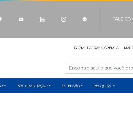
FALE C
PORTAL DA TRANSPARÊNCIA
MAN
ÃO
PÓS-GRADUAÇÃO
EXTENSÃO
PESQUISA