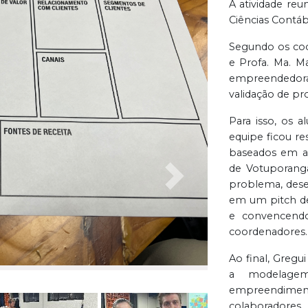
A atividade reu
Ciências Contáb
Segundo os coor
e Profa. Ma. M
empreendedora
validação de pr
Para isso, os 
equipe ficou re
baseados em ad
de Votuporanga
Próxima
problema, dese
em um pitch de
e convencendo
coordenadores.
Ao final, Gregu
a modelage
empreendime
colaboradore