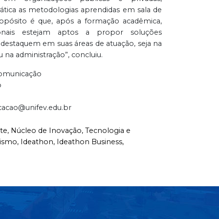
ática as metodologias aprendidas em sala de
ropósito é que, após a formação acadêmica,
ionais estejam aptos a propor soluções
 destaquem em suas áreas de atuação, seja na
u na administração”, concluiu.
Comunicação
o
cacao@unifev.edu.br
te,
Núcleo de Inovação,
Tecnologia e
ismo,
Ideathon,
Ideathon Business,