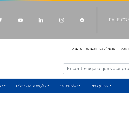
FALE C
PORTAL DA TRANSPARÊNCIA
MAN
ÃO
PÓS-GRADUAÇÃO
EXTENSÃO
PESQUISA