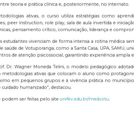
e teoria e prática clínica e, posteriormente, no internato.
logias ativas, o curso utiliza estratégias como apren
 peer instruction, role play, sala de aula invertida e iniciaçã
icas, pensamento crítico, comunicação, liderança e comprom
 os estudantes vivenciam de forma intensa a rotina médica s
s de saúde de Votuporanga, como a Santa Casa, UPA, SAMU, uni
ntros de atenção psicossocial, garantindo experiência ampla e 
f. Dr. Wagner Moneda Telini, o modelo pedagógico adotado
om metodologias ativas que colocam o aluno como protagonis
imo em pequenos grupos e à vivência prática no município
 cuidado humanizado”, destacou.
e podem ser feitas pelo site
unifev.edu.br/medvotu
.