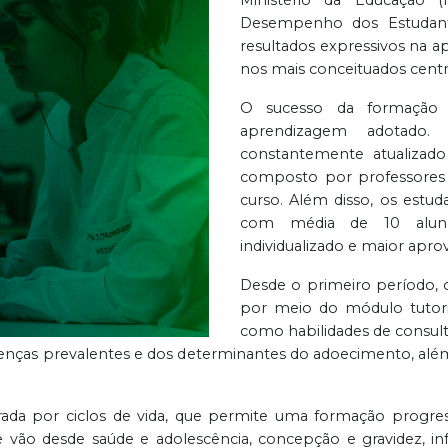
Desempenho dos Estudant
resultados expressivos na a
nos mais conceituados centr
O sucesso da formação 
aprendizagem adotado
constantemente atualizado
composto por professores 
curso. Além disso, os estu
com média de 10 aluno
individualizado e maior apr
Desde o primeiro período, 
por meio do módulo tutori
como habilidades de consult
doenças prevalentes e dos determinantes do adoecimento, alé
rada por ciclos de vida, que permite uma formação progres
vão desde saúde e adolescência, concepção e gravidez, in