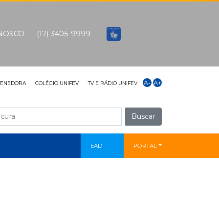
ONOSCO
(17) 3405-9999
A-
A+
TENEDORA
COLÉGIO UNIFEV
TV E RÁDIO UNIFEV
Buscar
EAD
PORTAL