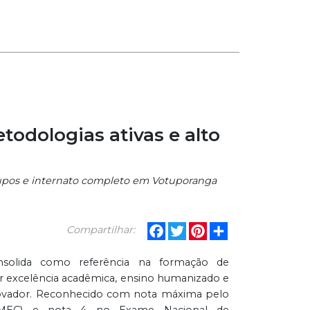
odologias ativas e alto
rupos e internato completo em Votuporanga
Facebook
Twitter
Pinterest
Share
Compartilhar:
nsolida como referência na formação de
nir excelência acadêmica, ensino humanizado e
vador. Reconhecido com nota máxima pelo
 (MEC) e nota 4 no Exame Nacional de