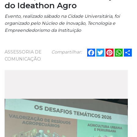
do Ideathon Agro
Evento, realizado sábado na Cidade Universitária, foi
organizado pelo Núcleo de Inovação, Tecnologia e
Empreendedorismo da Instituição
Facebook
Twitter
Pinterest
What
Sh
ASSESSORIA DE
Compartilhar:
COMUNICAÇÃO