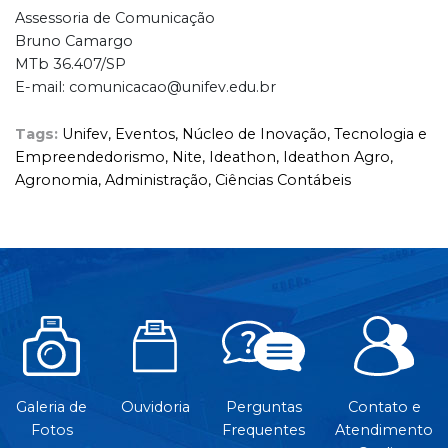
Assessoria de Comunicação
Bruno Camargo
MTb 36.407/SP
E-mail: comunicacao@unifev.edu.br
Tags:
Unifev,
Eventos,
Núcleo de Inovação,
Tecnologia e
Empreendedorismo,
Nite,
Ideathon,
Ideathon Agro,
Agronomia,
Administração,
Ciências Contábeis
Galeria de
Ouvidoria
Perguntas
Contato e
Fotos
Frequentes
Atendimento