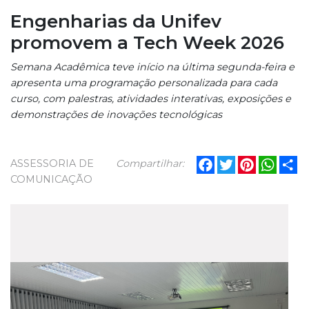
Engenharias da Unifev
promovem a Tech Week 2026
Semana Acadêmica teve início na última segunda-feira e
apresenta uma programação personalizada para cada
curso, com palestras, atividades interativas, exposições e
demonstrações de inovações tecnológicas
Facebook
Twitter
Pinterest
What
Sh
ASSESSORIA DE
Compartilhar:
COMUNICAÇÃO