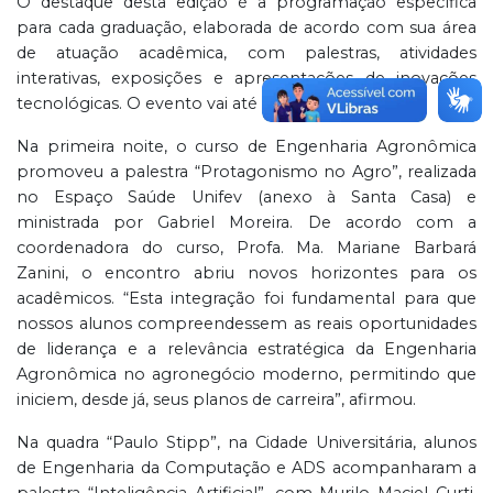
O destaque desta edição é a programação específica
para cada graduação, elaborada de acordo com sua área
de atuação acadêmica, com palestras, atividades
interativas, exposições e apresentações de inovações
tecnológicas. O evento vai até sexta-feira (17/04).
Na primeira noite, o curso de Engenharia Agronômica
promoveu a palestra “Protagonismo no Agro”, realizada
no Espaço Saúde Unifev (anexo à Santa Casa) e
ministrada por Gabriel Moreira. De acordo com a
coordenadora do curso, Profa. Ma. Mariane Barbará
Zanini, o encontro abriu novos horizontes para os
acadêmicos. “Esta integração foi fundamental para que
nossos alunos compreendessem as reais oportunidades
de liderança e a relevância estratégica da Engenharia
Agronômica no agronegócio moderno, permitindo que
iniciem, desde já, seus planos de carreira”, afirmou.
Na quadra “Paulo Stipp”, na Cidade Universitária, alunos
de Engenharia da Computação e ADS acompanharam a
palestra “Inteligência Artificial”, com Murilo Maciel Curti.