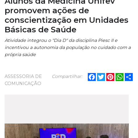
Alunos da Medicina Unifev
promovem ações de
conscientização em Unidades
Básicas de Saúde
Atividade integrou o "Dia D" da disciplina Piesc II e
incentivou a autonomia da população no cuidado com a
própria saúde
Facebook
Twitter
Pinterest
What
Sh
ASSESSORIA DE
Compartilhar:
COMUNICAÇÃO