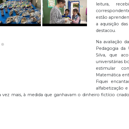
leitura, re
correspondent
estão aprenden
a aquisição das
destacou.
Na avaliação d
Pedagogia da U
Silva, que ac
universitárias 
estimular c
Matemática entr
Fiquei encant
alfabetização 
vez mais, à medida que ganhavam o dinheiro fictício criad