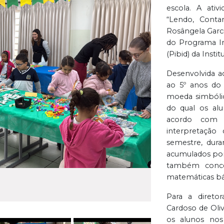
escola. A ati
“Lendo, Cont
Rosângela Garci
do Programa Ins
(Pibid) da Instit
Desenvolvida a
ao 5º anos do 
moeda simbólic
do qual os al
acordo com 
interpretação
Próxima
semestre, dura
acumulados por
também concei
matemáticas bás
Para a direto
Cardoso de Oliv
os alunos nos