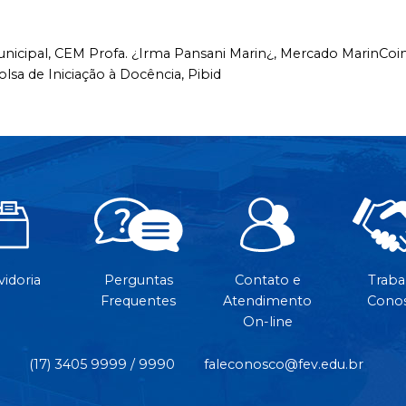
nicipal,
CEM Profa. ¿Irma Pansani Marin¿,
Mercado MarinCoi
olsa de Iniciação à Docência,
Pibid
idoria
Perguntas
Contato e
Traba
Frequentes
Atendimento
Cono
On-line
(17) 3405 9999 / 9990
faleconosco@fev.edu.br