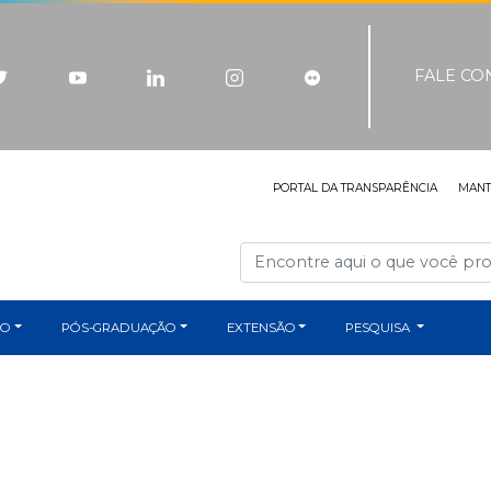
FALE C
PORTAL DA TRANSPARÊNCIA
MAN
ÃO
PÓS-GRADUAÇÃO
EXTENSÃO
PESQUISA