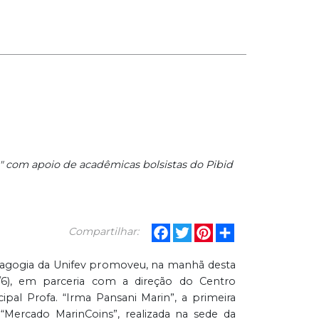
n" com apoio de acadêmicas bolsistas do Pibid
Facebook
Twitter
Pinterest
Share
Compartilhar:
agogia da Unifev promoveu, na manhã desta
25/6), em parceria com a direção do Centro
pal Profa. “Irma Pansani Marin”, a primeira
 “Mercado MarinCoins”, realizada na sede da