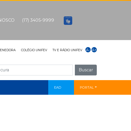
ONOSCO
(17) 3405-9999
A-
A+
TENEDORA
COLÉGIO UNIFEV
TV E RÁDIO UNIFEV
Buscar
EAD
PORTAL