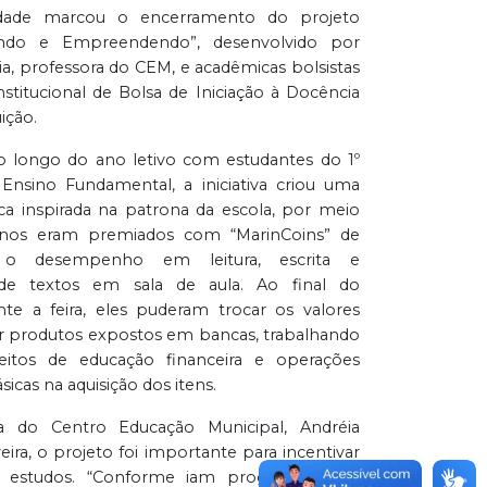
vidade marcou o encerramento do projeto
ando e Empreendendo”, desenvolvido por
a, professora do CEM, e acadêmicas bolsistas
titucional de Bolsa de Iniciação à Docência
uição.
o longo do ano letivo com estudantes do 1º
Ensino Fundamental, a iniciativa criou uma
a inspirada na patrona da escola, por meio
unos eram premiados com “MarinCoins” de
o desempenho em leitura, escrita e
 de textos em sala de aula. Ao final do
nte a feira, eles puderam trocar os valores
 produtos expostos em bancas, trabalhando
tos de educação financeira e operações
icas na aquisição dos itens.
ra do Centro Educação Municipal, Andréia
eira, o projeto foi importante para incentivar
 estudos. “Conforme iam progredindo na